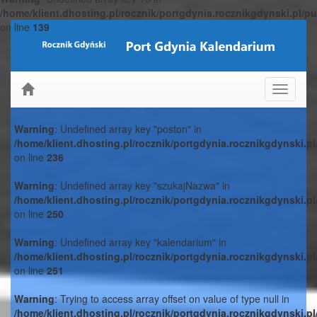
/home/klient.dhosting.pl/rocznik/portgdynia.rocznikgdynski.pl/p
on line
139
Toggle
navigati
Warning
: Undefined array key "poston" in
/home/klient.dhosting.pl/rocznik/portgdynia.rocznikgdynski.p
on line
236
Warning
: Undefined array key "szukajNazwa" in
/home/klient.dhosting.pl/rocznik/portgdynia.rocznikgdynski.p
on line
250
Warning
: Undefined array key "kalendarium" in
/home/klient.dhosting.pl/rocznik/portgdynia.rocznikgdynski.p
on line
251
Warning
: Trying to access array offset on value of type null in
/home/klient.dhosting.pl/rocznik/portgdynia.rocznikgdynski.p