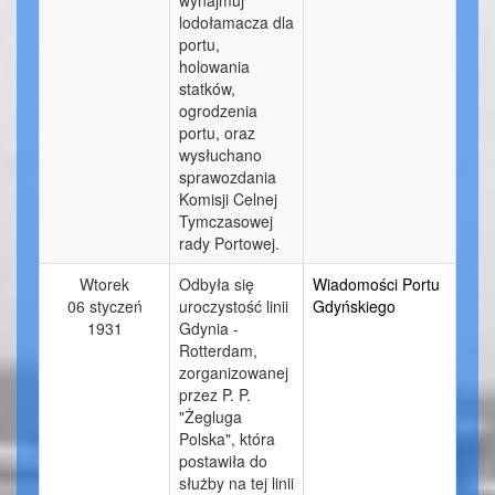
lodołamacza dla
portu,
holowania
statków,
ogrodzenia
portu, oraz
wysłuchano
sprawozdania
Komisji Celnej
Tymczasowej
rady Portowej.
Wtorek
Odbyła się
Wiadomości Portu
06 styczeń
uroczystość linii
Gdyńskiego
1931
Gdynia -
Rotterdam,
zorganizowanej
przez P. P.
"Żegluga
Polska", która
postawiła do
służby na tej linii