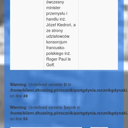
ówczesny
minister
przemysłu i
handlu inż.
Józef Kiedroń, a
ze strony
udziałowców
konsorcjum
francusko-
polskiego inż.
Roger Paul le
Goff.
Warning
: Undefined variable $l in
/home/klient.dhosting.pl/rocznik/portgdynia.rocznikgdynski.
on line
49
Warning
: Undefined variable $wynik in
/home/klient.dhosting.pl/rocznik/portgdynia.rocznikgdynski.
on line
53