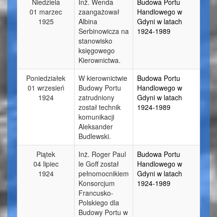
Niedziela
Inż. Wenda
Budowa Portu
01 marzec
zaangażował
Handlowego w
1925
Albina
Gdyni w latach
Serbinowicza na
1924-1989
stanowisko
księgowego
Kierownictwa.
Poniedziałek
W kierownictwie
Budowa Portu
01 wrzesień
Budowy Portu
Handlowego w
1924
zatrudniony
Gdyni w latach
został technik
1924-1989
komunikacji
Aleksander
Budlewski.
Piątek
Inż. Roger Paul
Budowa Portu
04 lipiec
le Goff został
Handlowego w
1924
pełnomocnikiem
Gdyni w latach
Konsorcjum
1924-1989
Francusko-
Polskiego dla
Budowy Portu w