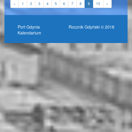
«
1
2
3
4
5
6
7
8
9
10
»
Port Gdynia
Rocznik Gdyński © 2018
Kalendarium