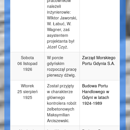
pracowników
należeli
inżynierowie:
WIktor Jaworski,
W. Łabuć, W.
Wagner, zaś
asystentem
projektanta był
Józef Czyż.
Sobota
W porcie
Zarząd Morskiego
06 listopad
gdyńskim
Portu Gdynia S.A.
1926
rozpoczął pracę
pierwszy dźwig.
Wtorek
Został przyjęty
Budowa Portu
25 sierpień
w charakterze
Handlowego w
1925
głównego
Gdyni w latach
kontrolera robót
1924-1989
żelbetonowych
Maksymilian
Arciszewski.