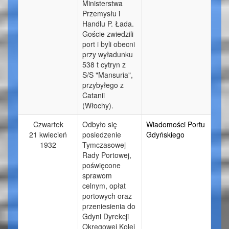
Ministerstwa
Przemysłu i
Handlu P. Łada.
Goście zwiedzili
port i byli obecni
przy wyładunku
538 t cytryn z
S/S "Mansuria",
przybyłego z
Catanii
(Włochy).
Czwartek
Odbyło się
Wiadomości Portu
21 kwiecień
posiedzenie
Gdyńskiego
1932
Tymczasowej
Rady Portowej,
poświęcone
sprawom
celnym, opłat
portowych oraz
przeniesienia do
Gdyni Dyrekcji
Okręgowej Kolei