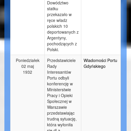
Dowództwo
statku
przekazało w
ręce władz
polskich 10
deportowanych z
Argentyny,
pochodzących z
Polski.
Poniedziałek
Przedstawiciele
Wiadomości Portu
02 maj
Rady
Gdyńskiego
1932
Interesantów
Portu odbyli
konferencję w
Ministerstwie
Pracy i Opieki
Społecznej w
Warszawie
przedstawiając
trudną sytuację,
która wyłoniła
się dl.a