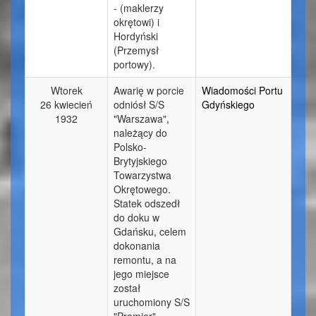
- (maklerzy
okrętowi) i
Hordyński
(Przemysł
portowy).
Wtorek
Awarię w porcie
Wiadomości Portu
26 kwiecień
odniósł S/S
Gdyńskiego
1932
"Warszawa",
należący do
Polsko-
Brytyjskiego
Towarzystwa
Okrętowego.
Statek odszedł
do doku w
Gdańsku, celem
dokonania
remontu, a na
jego miejsce
został
uruchomiony S/S
"Premjer".