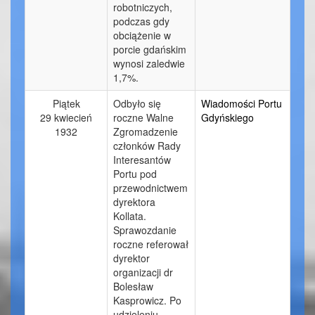
robotniczych,
podczas gdy
obciążenie w
porcie gdańskim
wynosi zaledwie
1,7%.
Piątek
Odbyło się
Wiadomości Portu
29 kwiecień
roczne Walne
Gdyńskiego
1932
Zgromadzenie
członków Rady
Interesantów
Portu pod
przewodnictwem
dyrektora
Kollata.
Sprawozdanie
roczne referował
dyrektor
organizacji dr
Bolesław
Kasprowicz. Po
udzieleniu