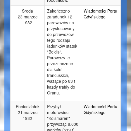
Środa
Zakońcozno
Wiadomości Portu
23 marzec
załadunek 12
Gdyńskiego
1932
parowozów na
przystosowany
do przewozów
tego rodzaju
ładunków statek
"Beldis".
Parowozy te
przeznaczone
dla kolei
francuskich,
ważące po 83 t
każdy trafiły do
Oranu.
Poniedziałek
Przybył
Wiadomości Portu
21 marzec
motorowiec
Gdyńskiego
1932
"Kolsmaren"
przywożąc 8.000
worków (519 t)