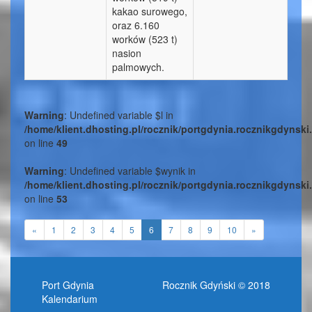
kakao surowego,
oraz 6.160
worków (523 t)
nasion
palmowych.
Warning
: Undefined variable $l in
/home/klient.dhosting.pl/rocznik/portgdynia.rocznikgdynski.
on line
49
Warning
: Undefined variable $wynik in
/home/klient.dhosting.pl/rocznik/portgdynia.rocznikgdynski.
on line
53
«
1
2
3
4
5
6
7
8
9
10
»
Port Gdynia
Rocznik Gdyński © 2018
Kalendarium