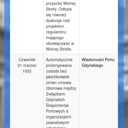
przyszłej Wolnej
Strefy. Odbyła
się również
dyskusja nad
projektem
regulaminu
mającego
obowiązywać w
Wolnej Strefie.
Czwartek
Automatycznie
Wiadomości Portu
31 marzec
prolongowana
Gdyńskiego
1932
została bez
jakichkolwiek
zmian umowa
zbiorowa między
Związkiem
Gdyńskich
Eksporterów
Portowych a
organizacjami
zawodowymi
robotników.