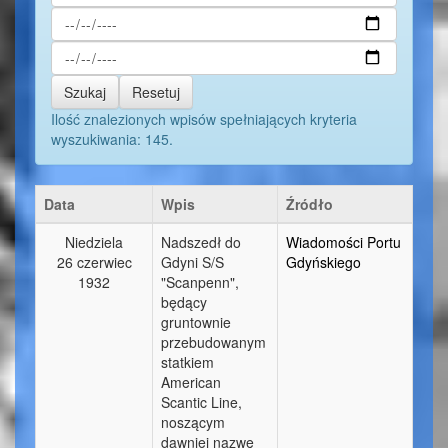
Szukaj
Resetuj
Ilość znalezionych wpisów spełniających kryteria
wyszukiwania: 145.
Data
Wpis
Źródło
Niedziela
Nadszedł do
Wiadomości Portu
26 czerwiec
Gdyni S/S
Gdyńskiego
1932
"Scanpenn",
będący
gruntownie
przebudowanym
statkiem
American
Scantic Line,
noszącym
dawniej nazwę