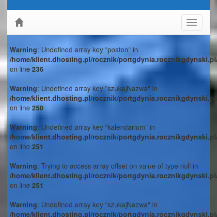
Toggle
navigati
Warning
: Undefined array key "poston" in
/home/klient.dhosting.pl/rocznik/portgdynia.rocznikgdynski.p
on line
236
Warning
: Undefined array key "szukajNazwa" in
/home/klient.dhosting.pl/rocznik/portgdynia.rocznikgdynski.p
on line
250
Warning
: Undefined array key "kalendarium" in
/home/klient.dhosting.pl/rocznik/portgdynia.rocznikgdynski.p
on line
251
Warning
: Trying to access array offset on value of type null in
/home/klient.dhosting.pl/rocznik/portgdynia.rocznikgdynski.p
on line
251
Warning
: Undefined array key "szukajNazwa" in
/home/klient.dhosting.pl/rocznik/portgdynia.rocznikgdynski.p