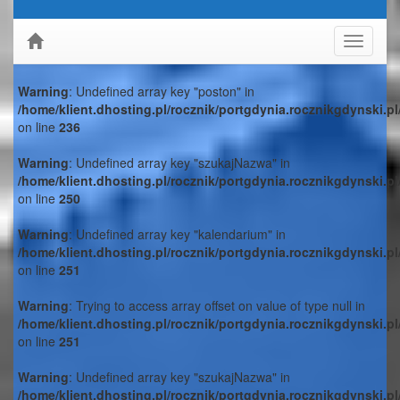
Toggle
navigati
Warning
: Undefined array key "poston" in
/home/klient.dhosting.pl/rocznik/portgdynia.rocznikgdynski.p
on line
236
Warning
: Undefined array key "szukajNazwa" in
/home/klient.dhosting.pl/rocznik/portgdynia.rocznikgdynski.p
on line
250
Warning
: Undefined array key "kalendarium" in
/home/klient.dhosting.pl/rocznik/portgdynia.rocznikgdynski.p
on line
251
Warning
: Trying to access array offset on value of type null in
/home/klient.dhosting.pl/rocznik/portgdynia.rocznikgdynski.p
on line
251
Warning
: Undefined array key "szukajNazwa" in
/home/klient.dhosting.pl/rocznik/portgdynia.rocznikgdynski.p